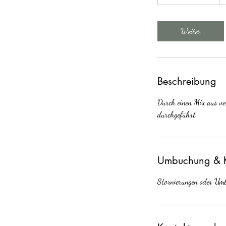
S
t
d
Weiter
.
3
0
M
Beschreibung
i
n
Durch einen Mix aus ve
.
durchgeführt
Umbuchung & 
Stornierungen oder Um