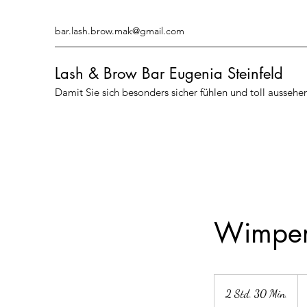
bar.lash.brow.mak@gmail.com
Lash & Brow Bar Eugenia Steinfeld
Damit Sie sich besonders sicher fühlen und toll aussehe
Wimpern
98
Eu
2 Std. 30 Min.
2