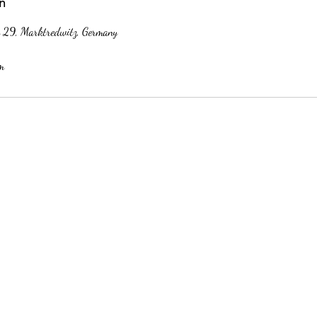
n
e 29, Marktredwitz, Germany
m
Impressum
Inh.: Eugenia Steinfeld
bar.lash.brow.mak@gmail.com
+4915206381879
Albert-Einstein-Str.29
95615