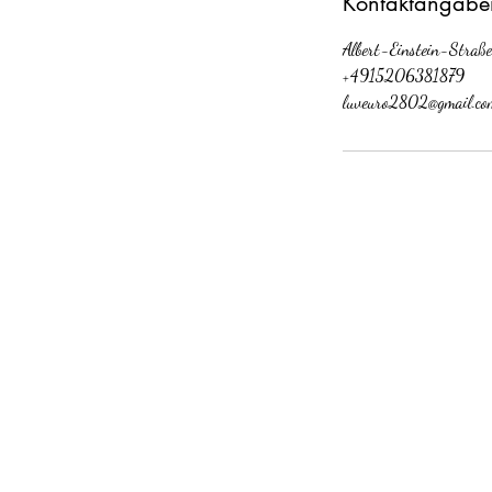
Kontaktangabe
Albert-Einstein-Straß
+4915206381879
luveuro2802@gmail.co