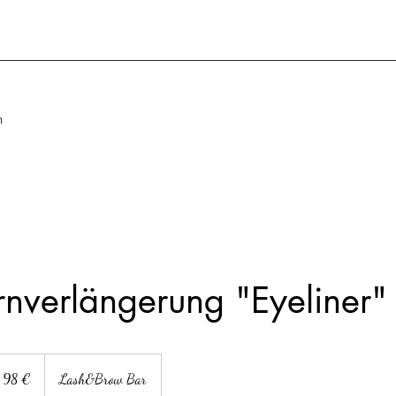
n
verlängerung "Eyeliner"
ro
98 €
Lash&Brow Bar