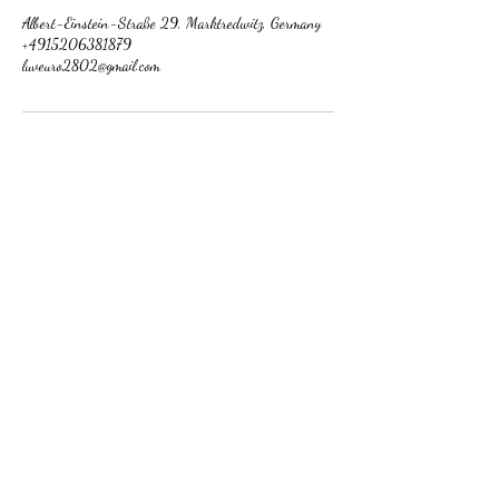
Albert-Einstein-Straße 29, Marktredwitz, Germany
+4915206381879
luveuro2802@gmail.com
Impressum
Inh.: Eugenia Steinfeld
bar.lash.brow.mak@gmail.com
+4915206381879
Albert-Einstein-Str.29
95615
Marktredwitz