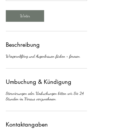
1
5
M
Weiter
i
n
.
Beschreibung
Wimpernlifting und Augenbrauen färben + formen.
Umbuchung & Kündigung
Stornierungen oder Umbuchungen bitten wir Sie 24
Stunden im Voraus vorzunehmen.
Kontaktangaben