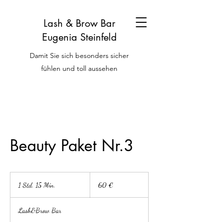
Lash & Brow Bar
Eugenia Steinfeld
Damit Sie sich besonders sicher
fühlen und toll aussehen
Beauty Paket Nr.3
60
Euro
1 Std. 15 Min.
1
60 €
S
t
Lash&Brow Bar
d