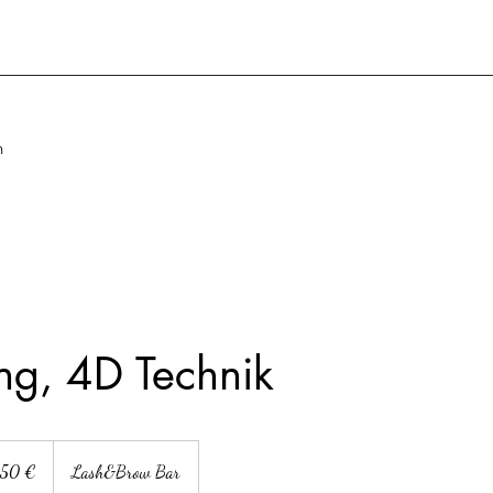
n
ung, 4D Technik
ro
50 €
Lash&Brow Bar