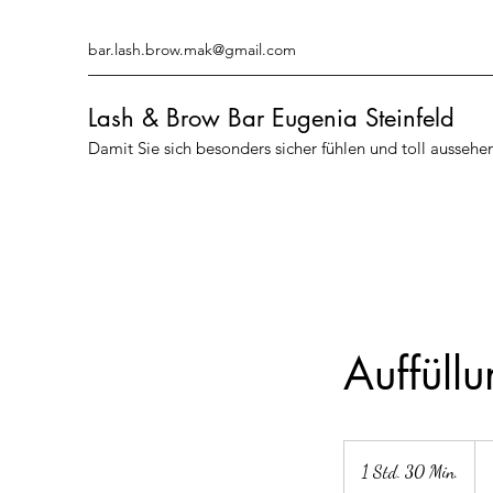
bar.lash.brow.mak@gmail.com
Lash & Brow Bar Eugenia Steinfeld
Damit Sie sich besonders sicher fühlen und toll aussehe
Auffüll
50
Eu
1 Std. 30 Min.
1