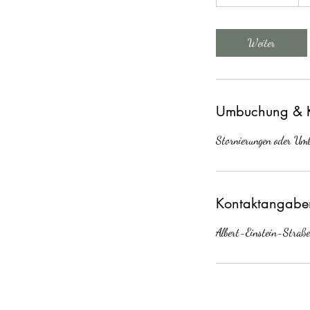
S
t
d
Weiter
3
0
M
i
Umbuchung & 
n
.
Stornierungen oder Um
Kontaktangabe
Albert-Einstein-Straß